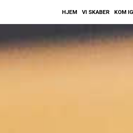
HJEM
VI SKABER
KOM I