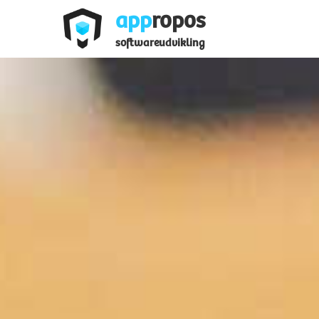
app
ropos
softwareudvikling